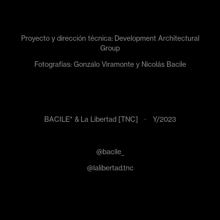
Proyecto y dirección técnica:
Development Arch
itectural
Group
Fotografías: Gonzalo Viramonte y Nicolás Bacile
BACILE* & La Libertad [TNC] · Y/2023
@bacile_
@lalibertad.tnc